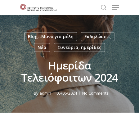
Blog--Μόνο για μέλη
Εκδηλώσεις
Hit enter to search or ESC to close
Νέα
Συνέδρια, ημερίδες
Ημερίδα
Τελειόφοιτων 2024
By
admin
05/06/2024
No Comments