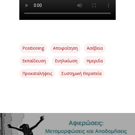
Επικοινωνία
Εταιρείες
Περιοδικά
Positioning
Αποφοίτηση
Ασέβεια
Εκπαίδευση
Ενηλικίωση
Ημεριδα
Προκαταλήψεις
Συστημική Θεραπεία