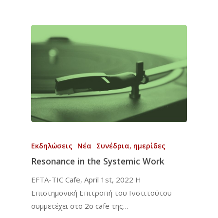
Αρχική
To Ινστιτούτο
Εκδηλώσεις
Νέα
Συνέδρια, ημερίδες
Resonance in the Systemic Work
Εκπαίδευση
Το Ινστιτούτο
EFTA-TIC Cafe, April 1st, 2022 H
Επιστημονική Επιτρο
Νέα
Τετραετές Πρόγραμμ
Επιστημονική Επιτροπή του Ινστιτούτου
Φωτογραφίες από το
Σύνδεσμοι
συμμετέχει στο 2ο cafe της…