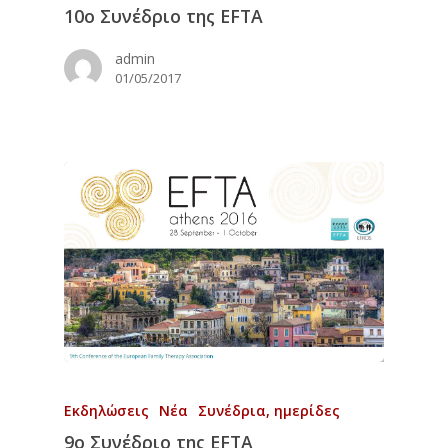
Αρχική
10ο Συνέδριο της EFTA
To Ινστιτούτο
admin
01/05/2017
Εκπαίδευση
Το Ινστιτούτο
Επιστημονική Επιτρο
Νέα
Τετραετές Πρόγραμμ
Φωτογραφίες από το
Σύνδεσμοι
Επικοινωνία
Εταιρείες
Περιοδικά
Εκδηλώσεις
Νέα
Συνέδρια, ημερίδες
9o Συνέδριο της EFTA