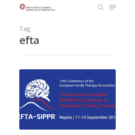
Tag
efta
Hit enter to search or ESC to close