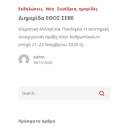
Εκδηλώσεις
Νέα
Συνέδρια, ημερίδες
Διημερίδα ΕΘΟΣ ΣΕΒΕ
Κλιματική Αλλαγή και Πανδημία: Η συστημική
συνεργατική πράξη στην Ανθρωπόκαινο
εποχή 21-22 Νοεμβρίου 2020 (η…
admin
16/11/2020
Αρχική
To Ινστιτούτο
Εκπαίδευση
Το Ινστιτούτο
Επιστημονική Επιτρο
Νέα
Τετραετές Πρόγραμμ
Φωτογραφίες από το
Πρόσφατα άρθρα
Σύνδεσμοι