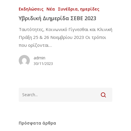
Εκδηλώσεις
Νέα
Συνέδρια, ημερίδες
Υβριδική Διημερίδα ΣΕΒΕ 2023
Ταυτότητες, Κοινωνικό Γίγνεσθαι και Κλινική
Πράξη 25 & 26 Νοεμβρίου 2023 Οι τρόποι
που ορίζονται…
admin
30/11/2023
Αρχική
To Ινστιτούτο
Εκπαίδευση
Το Ινστιτούτο
Επιστημονική Επιτρο
Νέα
Τετραετές Πρόγραμμ
Φωτογραφίες από το
Πρόσφατα άρθρα
Σύνδεσμοι