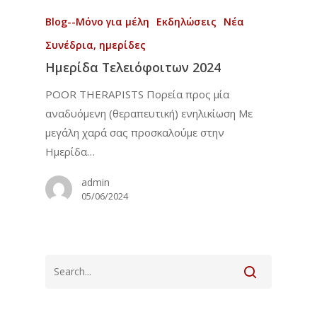
Blog--Μόνο για μέλη
Εκδηλώσεις
Νέα
Συνέδρια, ημερίδες
Ημερίδα Τελειόφοιτων 2024
POOR THERAPISTS Πορεία προς μία
αναδυόμενη (θεραπευτική) ενηλικίωση Με
μεγάλη χαρά σας προσκαλούμε στην
Ημερίδα…
admin
05/06/2024
Αρχική
To Ινστιτούτο
Εκπαίδευση
Το Ινστιτούτο
Επιστημονική Επιτρο
Νέα
Τετραετές Πρόγραμμ