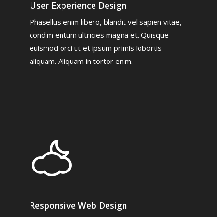
User Experience Design
Phasellus enim libero, blandit vel sapien vitae,
Αρχική
condim entum ultricies magna et. Quisque
To Ινστιτούτο
euismod orci ut et ipsum primis lobortis
aliquam. Aliquam in tortor enim.
Εκπαίδευση
Το Ινστιτούτο
Επιστημονική Επιτρο
Νέα
Τετραετές Πρόγραμμ
Φωτογραφίες από το
Σύνδεσμοι
Επικοινωνία
Εταιρείες
Περιοδικά
Responsive Web Design